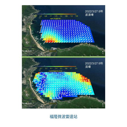
福隆微波雷達站