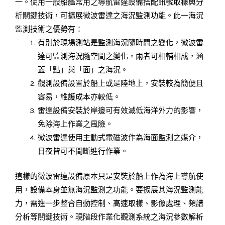
一。使用一般船艦常用之導航雷達設備搭配訊號取樣與分
析關鍵技術，可擴展微波雷達之海況監測功能。此一海況
監測技術之優勢有：
有別於現場測站是監測海況隨時間之變化，微波雷
達可監測海況隨空間之變化，兩者可相輔相成，涵
蓋「點」與「面」之海況。
觀測設備設置於船上或是陸地上，安裝較為簡便且
容易，維護成本亦較低。
雷達設備安裝於岸邊可有效減低海洋外力的影響，
免除海上作業之風險。
微波雷達使用主動式電磁波作為海面監測之媒介，
日夜皆可不間斷進行作業。
這樣的微波雷達設備原本只是安裝於船上作為海上導航使
用，設備本身並無海況監測之功能。要擴展其海況監測能
力，需進一步整合自動控制、高速取樣、影像處理、頻譜
分析等關鍵技術。現階段作業化觀測系統之海況參數解析