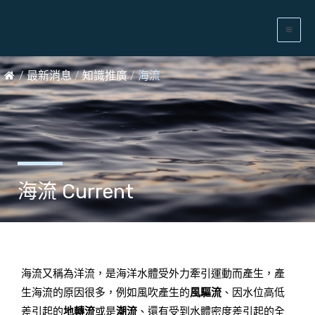
/
最新消息
/
知識推廣
/
海流
海流 Current
海流又稱為洋流，是海洋水體受外力牽引運動而產生，產
生海流的原因很多，例如風吹產生的
風驅流
、因水位高低
差引起的
地轉流
或是
潮流
、還有受到水體密度差引起的全