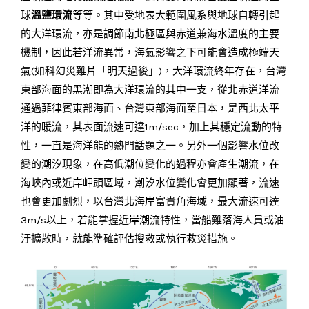
球
溫鹽環流
等等。其中受地表大範圍風系與地球自轉引起
的大洋環流，亦是調節南北極區與赤道兼海水溫度的主要
機制，因此若洋流異常，海氣影響之下可能會造成極端天
氣(如科幻災難片「明天過後」)，大洋環流終年存在，台灣
東部海面的黑潮即為大洋環流的其中一支，從北赤道洋流
通過菲律賓東部海面、台灣東部海面至日本，是西北太平
洋的暖流，其表面流速可達1m/sec，加上其穩定流動的特
性，一直是海洋能的熱門話題之一。另外一個影響水位改
變的潮汐現象，在高低潮位變化的過程亦會產生潮流，在
海峽內或近岸岬頭區域，潮汐水位變化會更加顯著，流速
也會更加劇烈，以台灣北海岸富貴角海域，最大流速可達
3m/s以上，若能掌握近岸潮流特性，當船難落海人員或油
汙擴散時，就能準確評估搜救或執行救災措施。