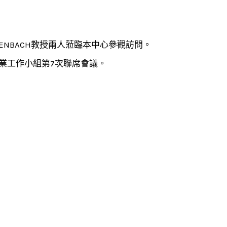
 HUFENBACH教授兩人蒞臨本中心參觀訪問。
漁業工作小組第7次聯席會議。
。