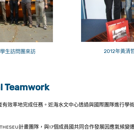
2012年黃
的學生訪問團來訪
l Teamwork
並有效率地完成任務。近海水文中心透過與國際團隊進行學
P7的THESEU計畫團隊，與17個成員國共同合作發展因應氣