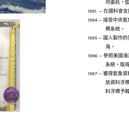
司委託，監
1991 — 在國
1994 — 接受
標系統。
1995 — 國人
海。
1996 — 參照美
系統。取
1997 — 獲得
放資料浮
料浮標予