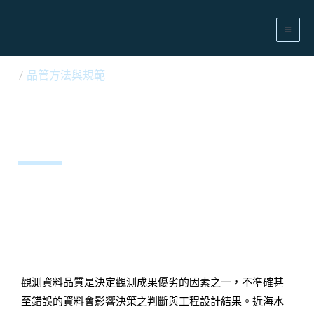
/
品管方法與規範
品管方法與規範 QC Method and
Specifications
觀測資料品質是決定觀測成果優劣的因素之一，不準確甚
至錯誤的資料會影響決策之判斷與工程設計結果。近海水